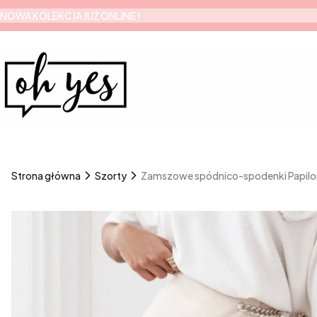
NOWA KOLEKCJA JUŻ ONLINE !
Strona główna
Szorty
Zamszowe spódnico-spodenki Papilo