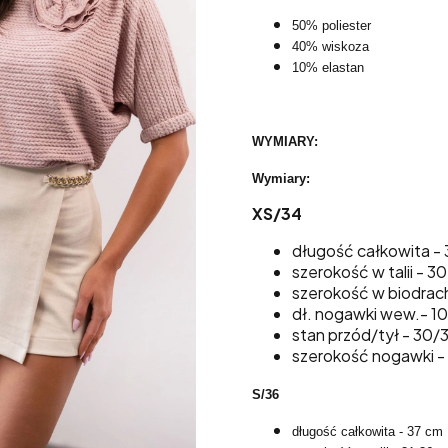
50% poliester
40% wiskoza
10% elastan
WYMIARY:
Wymiary:
XS/34
długość całkowita - 
szerokość w talii - 
szerokość w biodrac
dł. nogawki wew.- 1
stan przód/tył - 30/
szerokość nogawki -
S/36
długość całkowita - 37 cm