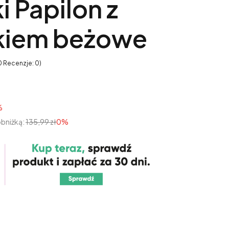
 Papilon z
kiem beżowe
0 Recenzje: 0)
%
obniżką:
135,99 zł
0%
tu:
óżnić się ceną