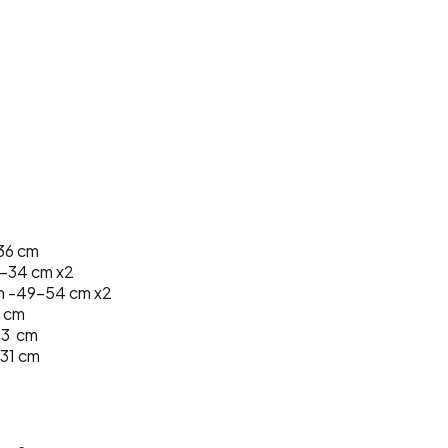
36 cm
30-34 cm x2
h -49-54 cm x2
0 cm
33 cm
 31 cm