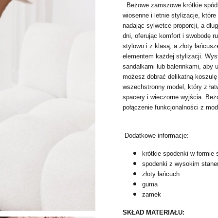
Beżowe zamszowe krótkie spódni
wiosenne i letnie stylizacje, któr
nadając sylwetce proporcji, a dł
dni, oferując komfort i swobodę 
stylowo i z klasą, a złoty łańcus
elementem każdej stylizacji. Wys
sandałkami lub balerinkami, aby u
możesz dobrać delikatną koszulę 
wszechstronny model, który z łat
spacery i wieczorne wyjścia. Be
połączenie funkcjonalności z m
Dodatkowe informacje:
krótkie spodenki w formie 
spodenki z wysokim stan
złoty łańcuch
guma
zamek
SKŁAD MATERIAŁU: