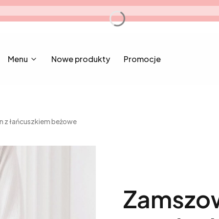
Menu
Nowe produkty
Promocje
n z łańcuszkiem beżowe
Zamszow