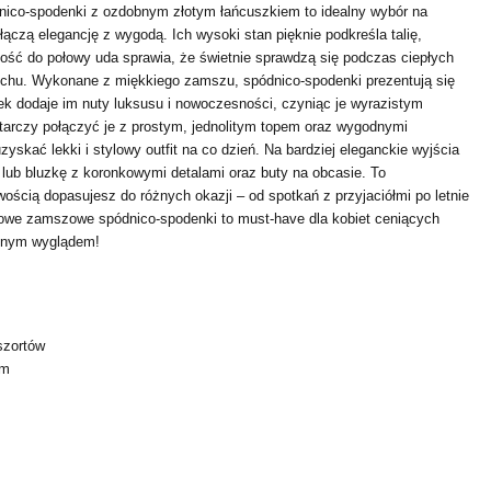
co-spodenki z ozdobnym złotym łańcuszkiem to idealny wybór na
e łączą elegancję z wygodą. Ich wysoki stan pięknie podkreśla talię,
ugość do połowy uda sprawia, że świetnie sprawdzą się podczas ciepłych
ruchu. Wykonane z miękkiego zamszu, spódnico-spodenki prezentują się
zek dodaje im nuty luksusu i nowoczesności, czyniąc je wyrazistym
tarczy połączyć je z prostym, jednolitym topem oraz wygodnymi
zyskać lekki i stylowy outfit na co dzień. Na bardziej eleganckie wyjścia
lub bluzkę z koronkowymi detalami oraz buty na obcasie. To
wością dopasujesz do różnych okazji – od spotkań z przyjaciółmi po letnie
żowe zamszowe spódnico-spodenki to must-have dla kobiet ceniących
odnym wyglądem!
szortów
em