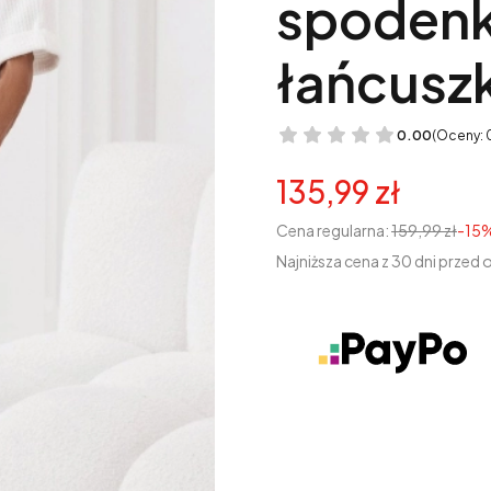
spodenki
łańcusz
0.00
(Oceny: 
135,99 zł
Cena regularna:
159,99 zł
-15
Najniższa cena z 30 dni przed 
Wybierz wariant produk
Poszczególne warianty mogą r