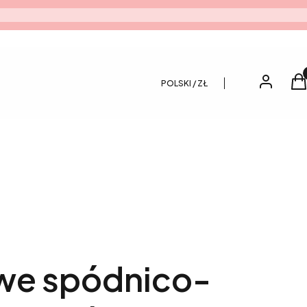
Pro
Zaloguj si
K
POLSKI / ZŁ
e spódnico-