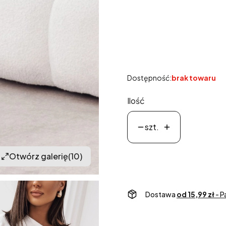
*
Rozmiar
Wybierz
Dostępność:
brak towaru
Ilość
szt.
Otwórz galerię
(10)
Dostawa
od 15,99 zł
- 