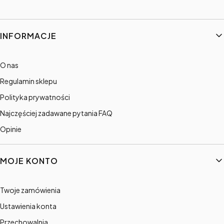
Linki w stopce
INFORMACJE
O nas
Regulamin sklepu
Polityka prywatności
Najczęściej zadawane pytania FAQ
Opinie
MOJE KONTO
Twoje zamówienia
Ustawienia konta
Przechowalnia