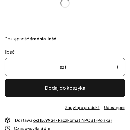
*
Rozmiar
Wybierz
Dostępność:
średnia ilość
Ilość
szt.
Dodaj do koszyka
Zapytaj o produkt
Udostępnij
Dostawa
od 15,99 zł
- Paczkomat INPOST (Polska)
Czas wysyłki:
3 dni