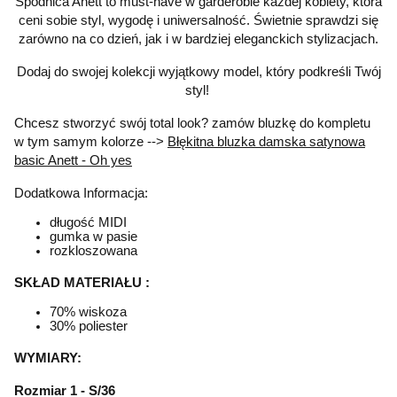
Spódnica Anett to must-have w garderobie każdej kobiety, która
ceni sobie styl, wygodę i uniwersalność. Świetnie sprawdzi się
zarówno na co dzień, jak i w bardziej eleganckich stylizacjach.
Dodaj do swojej kolekcji wyjątkowy model, który podkreśli Twój
styl!
Chcesz stworzyć swój total look? zamów bluzkę do kompletu
w tym samym kolorze -->
Błękitna bluzka damska satynowa
basic Anett - Oh yes
Dodatkowa Informacja:
długość MIDI
gumka w pasie
rozkloszowana
SKŁAD MATERIAŁU :
70% wiskoza
30% poliester
WYMIARY:
Rozmiar 1 - S/36