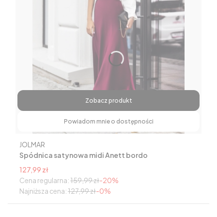
Zobacz produkt
Powiadom mnie o dostępności
Producent
JOLMAR
Spódnica satynowa midi Anett bordo
Cena promocyjna
127,99 zł
Cena regularna:
159,99 zł
-20%
Najniższa cena:
127,99 zł
-0%