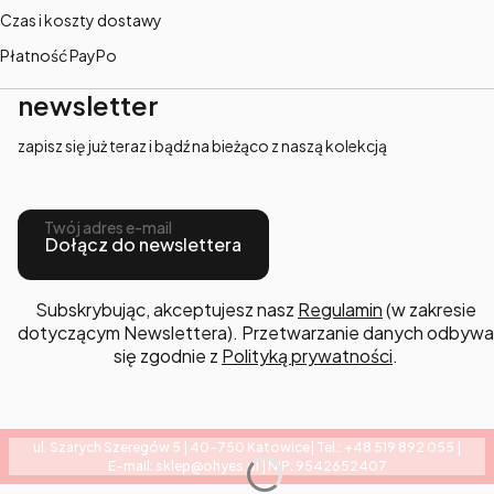
Czas i koszty dostawy
Płatność PayPo
newsletter
zapisz się już teraz i bądź na bieżąco z naszą kolekcją
Twój adres e-mail
Dołącz do newslettera
Subskrybując, akceptujesz nasz
Regulamin
(w zakresie
dotyczącym Newslettera). Przetwarzanie danych odbywa
się zgodnie z
Polityką prywatności
.
ul. Szarych Szeregów 5 | 40-750 Katowice| Tel.: +48 519 892 055 |
E-mail: sklep@ohyes.pl | NIP: 9542652407