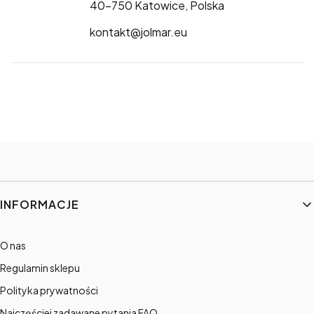
40-750 Katowice, Polska
kontakt@jolmar.eu
Linki w stopce
INFORMACJE
O nas
Regulamin sklepu
Polityka prywatności
Najczęściej zadawane pytania FAQ