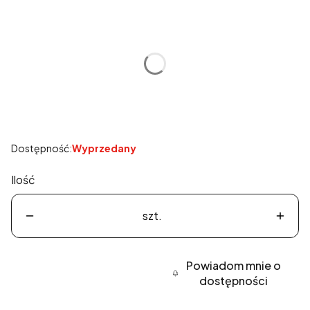
Wybierz wariant produktu:
Poszczególne warianty mogą różnić się ceną
*
Rozmiar
Wybierz
Dostępność:
Wyprzedany
Ilość
szt.
Powiadom mnie o
dostępności