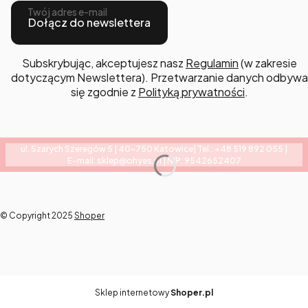
Twój adres e-mail
Dołącz do newslettera
Subskrybując, akceptujesz nasz
Regulamin
(w zakresie
dotyczącym Newslettera). Przetwarzanie danych odbywa
się zgodnie z
Polityką prywatności
.
ul. Szarych Szeregów 5 | 40-750 Katowice| Tel.: +48 519 892 055 |
E-mail: sklep@ohyes.pl | NIP: 9542652407
© Copyright 2025
Shoper
Sklep internetowy
Shoper.pl