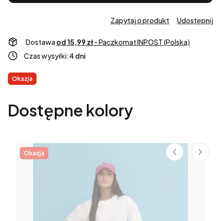
Zapytaj o produkt
Udostępnij
Dostawa
od 15,99 zł
- Paczkomat INPOST (Polska)
Czas wysyłki:
4 dni
Etykiety
Okazja
Dostępne kolory
Okazja