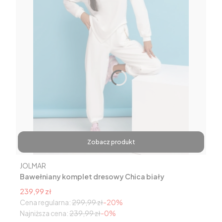
Zobacz produkt
Producent
JOLMAR
Bawełniany komplet dresowy Chica biały
Cena promocyjna
239,99 zł
Cena regularna:
299,99 zł
-20%
Najniższa cena:
239,99 zł
-0%