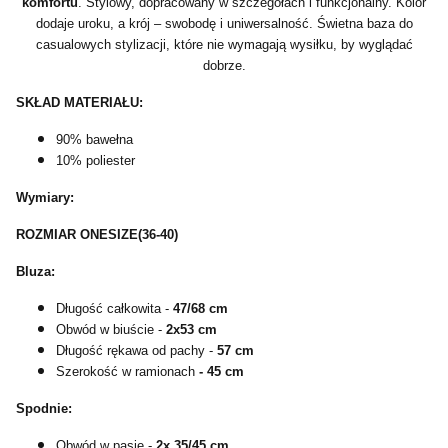
komfortu
. Stylowy, dopracowany w szczegółach i funkcjonalny. Kolor
dodaje uroku, a krój – swobodę i uniwersalność. Świetna baza do
casualowych stylizacji, które nie wymagają wysiłku, by wyglądać
dobrze.
SKŁAD MATERIAŁU:
90% bawełna
10% poliester
Wymiary:
ROZMIAR ONESIZE(36-40)
Bluza:
Długość całkowita -
47/68 cm
Obwód w biuście -
2x53 cm
Długość rękawa od pachy -
57 cm
Szerokość w ramionach
- 45 cm
Spodnie:
Obwód w pasie -
2x 35/45 cm