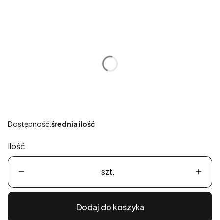
Wybierz wariant produktu:
Poszczególne warianty mogą różnić się ceną
*
Rozmiar
Wybierz
Dostępność:
średnia ilość
Ilość
szt.
Dodaj do koszyka