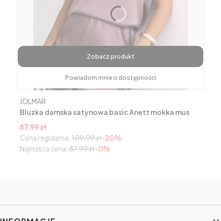
Zobacz produkt
Powiadom mnie o dostępności
Producent
JOLMAR
Bluzka damska satynowa basic Anett mokka mus
Cena promocyjna
87,99 zł
Cena regularna:
109,99 zł
-20%
Najniższa cena:
87,99 zł
-0%
Linki w stopce