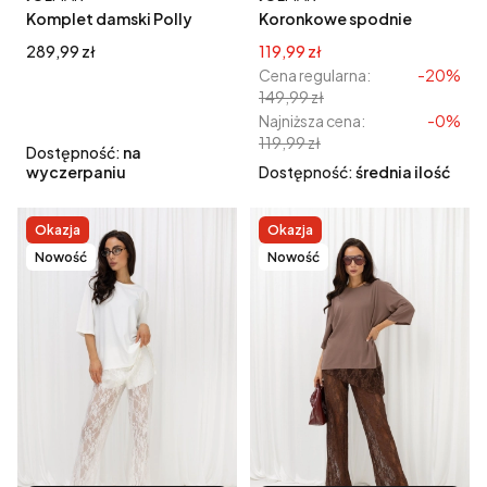
Komplet damski Polly
Koronkowe spodnie
zestaw z bluzką i
damskie czarne
Cena
Cena promocyjna
289,99 zł
119,99 zł
spodniami - czarny
Cena regularna:
-20%
149,99 zł
Najniższa cena:
-0%
119,99 zł
Dostępność:
na
wyczerpaniu
Dostępność:
średnia ilość
Okazja
Okazja
Nowość
Nowość