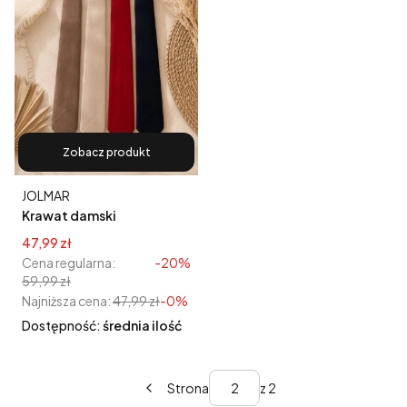
Zobacz produkt
Producent
JOLMAR
Krawat damski
materiałowy z broszką
Cena promocyjna
47,99 zł
Cena regularna:
-20%
59,99 zł
Najniższa cena:
47,99 zł
-0%
Dostępność:
średnia ilość
Strona
z 2