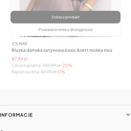
Zobacz produkt
Powiadom mnie o dostępności
Producent
JOLMAR
Bluzka damska satynowa basic Anett mokka mus
Cena promocyjna
87,99 zł
Cena regularna:
109,99 zł
-20%
Najniższa cena:
87,99 zł
-0%
Linki w stopce
INFORMACJE