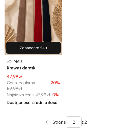
Zobacz produkt
Producent
JOLMAR
Krawat damski
materiałowy z broszką
Cena promocyjna
47,99 zł
Cena regularna:
-20%
59,99 zł
Najniższa cena:
47,99 zł
-0%
Dostępność:
średnia ilość
Strona
z 2