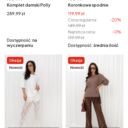
Komplet damski Polly
Koronkowe spodnie
zestaw z bluzką i
damskie czarne
Cena
Cena promocyjna
289,99 zł
119,99 zł
spodniami - czarny
Cena regularna:
-20%
149,99 zł
Najniższa cena:
-0%
119,99 zł
Dostępność:
na
wyczerpaniu
Dostępność:
średnia ilość
Okazja
Okazja
Nowość
Nowość