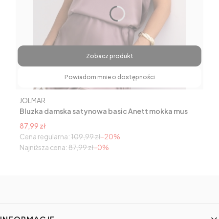
Zobacz produkt
Powiadom mnie o dostępności
Producent
JOLMAR
Bluzka damska satynowa basic Anett mokka mus
Cena promocyjna
87,99 zł
Cena regularna:
109,99 zł
-20%
Najniższa cena:
87,99 zł
-0%
Linki w stopce