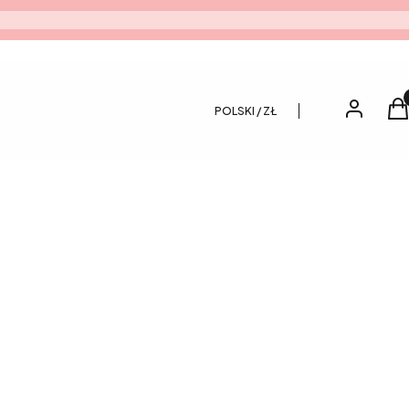
Pro
Zaloguj si
K
POLSKI / ZŁ