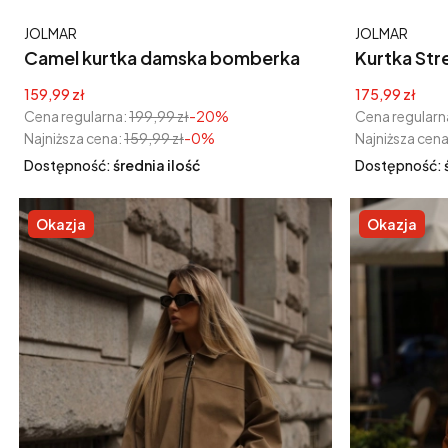
Producent
Producent
JOLMAR
JOLMAR
Camel kurtka damska bomberka
Kurtka Street bom
zamszowa zapinana na zame
Cena promocyjna
Cena promoc
159,99 zł
175,99 zł
bordowa
Cena regularna:
199,99 zł
-20%
Cena regularn
Najniższa cena:
159,99 zł
-0%
Najniższa cena
Dostępność:
średnia ilość
Dostępność:
Okazja
Okazja