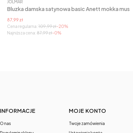
Producent
JOLMAR
Bluzka damska satynowa basic Anett mokka mus
Cena promocyjna
87,99 zł
Cena regularna:
109,99 zł
-20%
Najniższa cena:
87,99 zł
-0%
Linki w stopce
INFORMACJE
MOJE KONTO
O nas
Twoje zamówienia
Regulamin sklepu
Ustawienia konta