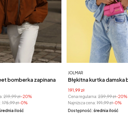
Producent
JOLMAR
apinana
Błękitna kurtka damska
kamel
yjna
Cena promocyjna
191,99 zł
a:
219,99 zł
-20%
Cena regularna:
239,99 zł
-20%
:
175,99 zł
-0%
Najniższa cena:
191,99 zł
-0%
średnia ilość
Dostępność:
średnia ilość