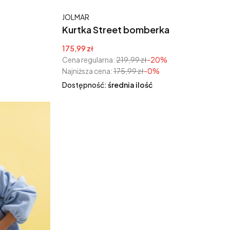
Producent
JOLMAR
Kurtka Street bomberka
zamszowa zapinana na zamek khaki
Cena promocyjna
175,99 zł
Cena regularna:
219,99 zł
-20%
Najniższa cena:
175,99 zł
-0%
Dostępność:
średnia ilość