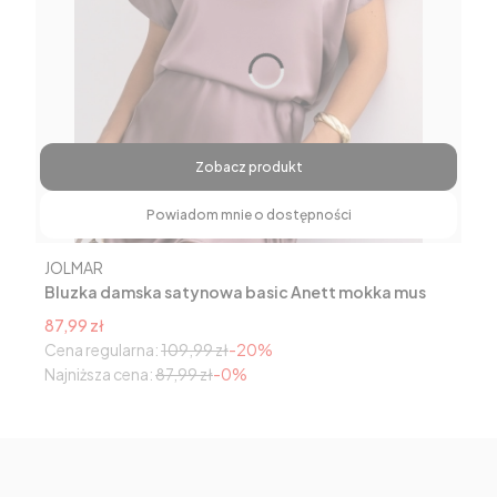
Zobacz produkt
Powiadom mnie o dostępności
Producent
JOLMAR
Bluzka damska satynowa basic Anett mokka mus
Cena promocyjna
87,99 zł
Cena regularna:
109,99 zł
-20%
Najniższa cena:
87,99 zł
-0%