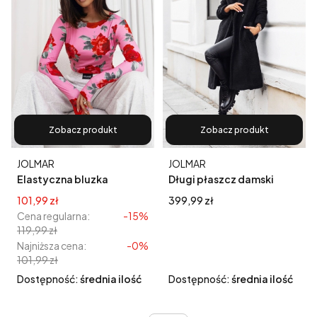
Zobacz produkt
Zobacz produkt
Producent
Producent
JOLMAR
JOLMAR
Elastyczna bluzka
Długi płaszcz damski
damska Skin kwiaty -
zimowy Teddy kożuch
Cena promocyjna
Cena
101,99 zł
399,99 zł
fuksja
baranek czarny
Cena regularna:
-15%
119,99 zł
Najniższa cena:
-0%
101,99 zł
Dostępność:
średnia ilość
Dostępność:
średnia ilość