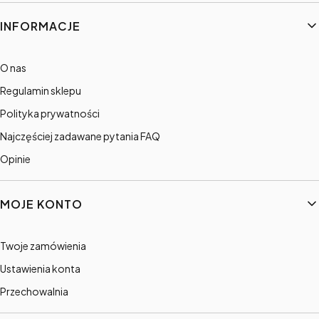
Linki w stopce
INFORMACJE
O nas
Regulamin sklepu
Polityka prywatności
Najczęściej zadawane pytania FAQ
Opinie
MOJE KONTO
Twoje zamówienia
Ustawienia konta
Przechowalnia