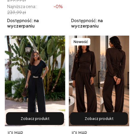
Najniższa cena:
-0%
239,99 zł
Dostępność:
na
Dostępność:
na
wyczerpaniu
wyczerpaniu
Nowość
Zobacz produkt
Zobacz produkt
Producent
Producent
JOLMAR
JOLMAR