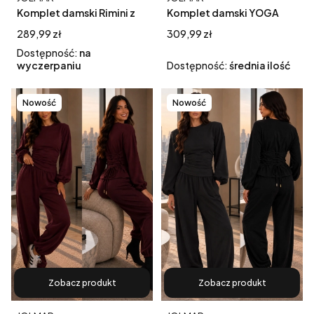
Komplet damski Rimini z
Komplet damski YOGA
szerokimi nogawkami
brązowy – bluzka z
Cena
Cena
289,99 zł
309,99 zł
bluzka + spodnie czarny
efektownym wiązaniem i
Dostępność:
na
spodnie typu pumpy
wyczerpaniu
Dostępność:
średnia ilość
Nowość
Nowość
Zobacz produkt
Zobacz produkt