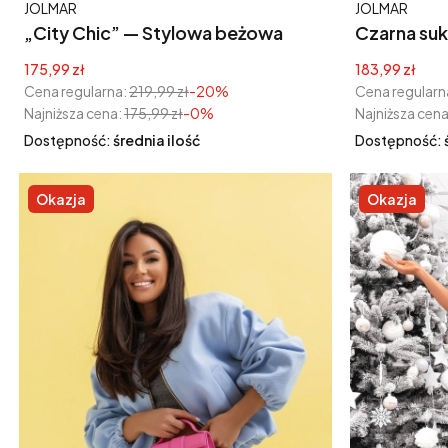
Producent
Producent
JOLMAR
JOLMAR
„City Chic” — Stylowa beżowa
Czarna su
bomberka z charakterem
z ozdobną
Cena promocyjna
Cena promoc
175,99 zł
183,99 zł
Cena regularna:
219,99 zł
-20%
Cena regularn
Najniższa cena:
175,99 zł
-0%
Najniższa cena
Dostępność:
średnia ilość
Dostępność:
Okazja
Okazja