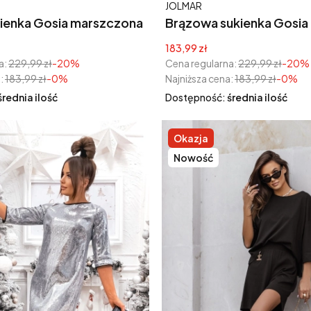
Producent
JOLMAR
kienka Gosia marszczona
Brązowa sukienka Gosia
 różą
marszczona z ozdobną 
yjna
Cena promocyjna
183,99 zł
a:
229,99 zł
-20%
Cena regularna:
229,99 zł
-20%
:
183,99 zł
-0%
Najniższa cena:
183,99 zł
-0%
średnia ilość
Dostępność:
średnia ilość
Okazja
Nowość