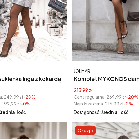
Producent
JOLMAR
ukienka Inga z kokardą
Komplet MYKONOS dams
z szortami – oversize
yjna
Cena promocyjna
215,99 zł
a:
249,99 zł
-20%
Cena regularna:
269,99 zł
-20%
:
199,99 zł
-0%
Najniższa cena:
215,99 zł
-0%
średnia ilość
Dostępność:
średnia ilość
Okazja