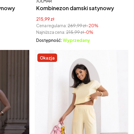
Producent
JOLMAR
ynowy
Kombinezon damski satynowy
kawem
Olivia z kimonowym rękawem
Cena promocyjna
215,99 zł
czarny
Cena regularna:
269,99 zł
-20%
Najniższa cena:
215,99 zł
-0%
Dostępność:
Wyprzedany
Okazja