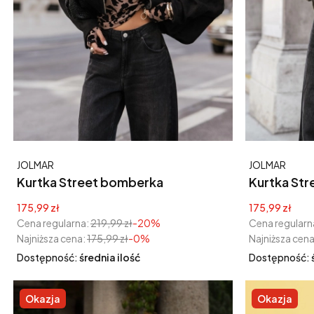
Producent
Producent
JOLMAR
JOLMAR
Kurtka Street bomberka
Kurtka Street bom
zamszowa zapinana na zamek
Cena promocyjna
Cena promoc
175,99 zł
175,99 zł
czarna
Cena regularna:
219,99 zł
-20%
Cena regularn
Najniższa cena:
175,99 zł
-0%
Najniższa cena
Dostępność:
średnia ilość
Dostępność:
Okazja
Okazja