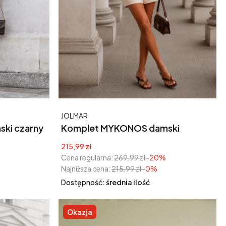
Producent
JOLMAR
ki czarny
Komplet MYKONOS damski
beżowy z szortami – oversize
Cena promocyjna
215,99 zł
Cena regularna:
269,99 zł
-20%
Najniższa cena:
215,99 zł
-0%
Dostępność:
średnia ilość
Okazja