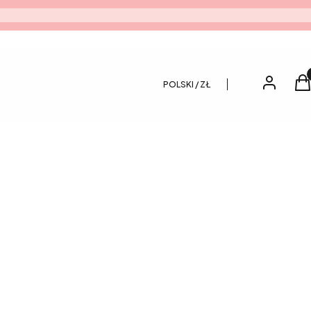
Pro
Zaloguj si
K
POLSKI / ZŁ