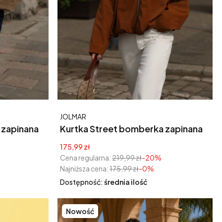
Producent
JOLMAR
Kurtka Street bomberka zapinana
na zamek kamel
Cena promocyjna
175,99 zł
Cena regularna:
219,99 zł
-20%
Najniższa cena:
175,99 zł
-0%
Dostępność:
średnia ilość
Nowość