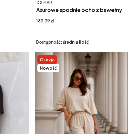
Producent
JOLMAR
Ażurowe spodnie boho z bawełny
różą
Riviera czarne
Cena
189,99 zł
Dostępność:
średnia ilość
Okazja
Nowość