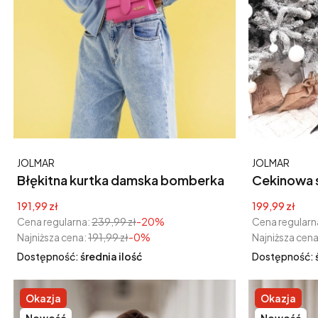
Producent
Producent
JOLMAR
JOLMAR
Błękitna kurtka damska bomberka
Cekinowa s
srebrna
Cena promocyjna
Cena promoc
191,99 zł
199,99 zł
Cena regularna:
239,99 zł
-20%
Cena regularn
Najniższa cena:
191,99 zł
-0%
Najniższa cena
Dostępność:
średnia ilość
Dostępność:
Okazja
Okazja