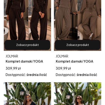
Zobacz produkt
Zobacz produkt
Producent
Producent
JOLMAR
JOLMAR
Komplet damski YOGA
Komplet damski YOGA
brązowy – bluzka z
fango – bluzka z
Cena
Cena
309,99 zł
309,99 zł
efektownym wiązaniem i
efektownym wiązaniem i
Dostępność:
średnia ilość
Dostępność:
średnia ilość
spodnie typu pumpy
spodnie typu pumpy