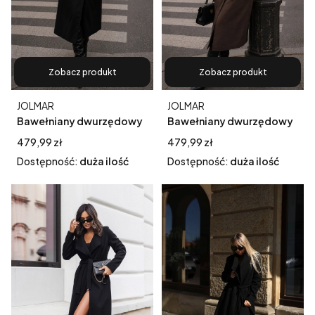
Zobacz produkt
Zobacz produkt
Producent
Producent
JOLMAR
JOLMAR
Bawełniany dwurzędowy
Bawełniany dwurzędowy
płaszcz trencz z paskiem
płaszcz trencz z paskiem
Cena
Cena
479,99 zł
479,99 zł
czarny
czekolada
Dostępność:
duża ilość
Dostępność:
duża ilość