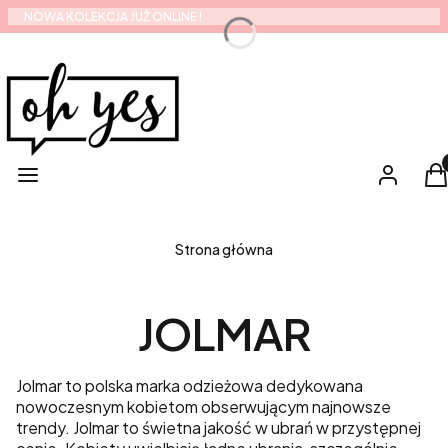
NOWA KOLEKCJA JUŻ ONLINE !
Pro
Menu
Zaloguj si
K
Strona główna
JOLMAR
Jolmar to polska marka odzieżowa dedykowana
nowoczesnym kobietom obserwującym najnowsze
trendy. Jolmar to świetna jakość w ubrań w przystępnej