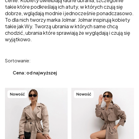
cenie. Kobiety uwielbiają ładne ubrania, szczególnie
takie które podkreślają ich atuty, w których czują się
dobrze, wglądają modnie i jednocześnie ponadczasowo.
To dla nich tworzy marka Jolmar. Jolmar inspirują kobiety
takie jak Wy. Tworzą ubrania w których same chcą
chodzić, ubrania które sprawiają że wyglądają i czują się
wyjątkowo.
Lista produktów
Sortowanie:
Cena: od najwyższej
Nowość
Nowość