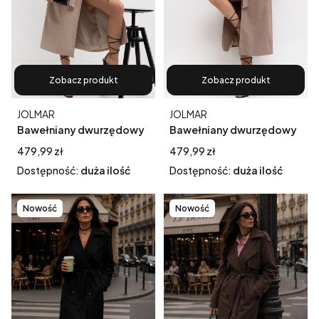
Zobacz produkt
Zobacz produkt
Producent
Producent
JOLMAR
JOLMAR
Bawełniany dwurzędowy
Bawełniany dwurzędowy
płaszcz trencz z paskiem
płaszcz trencz z paskiem
Cena
Cena
479,99 zł
479,99 zł
jasnobeżowy
mokka
Dostępność:
duża ilość
Dostępność:
duża ilość
Nowość
Nowość