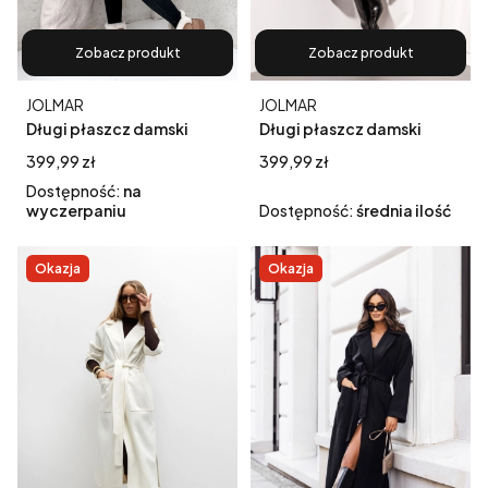
Zobacz produkt
Zobacz produkt
Producent
Producent
JOLMAR
JOLMAR
Długi płaszcz damski
Długi płaszcz damski
zimowy Teddy kożuch
zimowy Teddy kożuch
Cena
Cena
399,99 zł
399,99 zł
baranek ecru
baranek czekolada
Dostępność:
na
wyczerpaniu
Dostępność:
średnia ilość
Okazja
Okazja