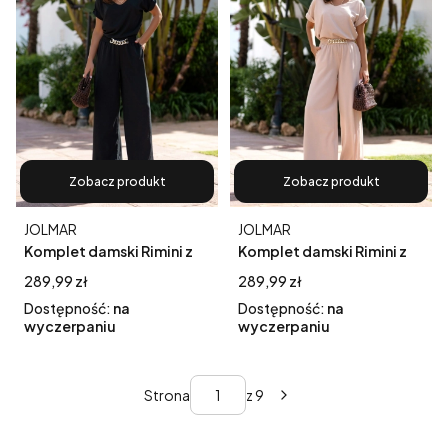
Zobacz produkt
Zobacz produkt
Producent
Producent
JOLMAR
JOLMAR
Komplet damski Rimini z
Komplet damski Rimini z
szerokimi nogawkami
szerokimi nogawkami
Cena
Cena
289,99 zł
289,99 zł
bluzka + spodnie czarny
bluzka + spodnie beż
Dostępność:
na
Dostępność:
na
wyczerpaniu
wyczerpaniu
Strona
z 9