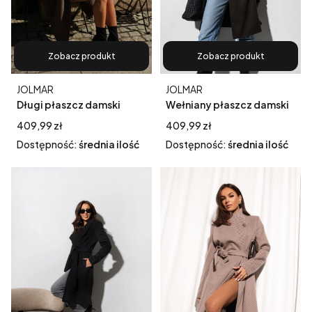
Zobacz produkt
Zobacz produkt
Producent
Producent
JOLMAR
JOLMAR
Długi płaszcz damski
Wełniany płaszcz damski
London II wiązany w pasie
London – szeroki prążek,
Cena
Cena
409,99 zł
409,99 zł
fango
kolor czekolada
Dostępność:
średnia ilość
Dostępność:
średnia ilość