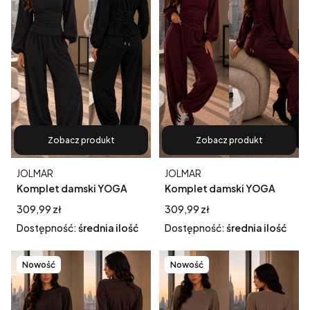
Zobacz produkt
Zobacz produkt
Producent
Producent
JOLMAR
JOLMAR
Komplet damski YOGA
Komplet damski YOGA
czarny – bluzka z
burgundowy – bluzka z
Cena
Cena
309,99 zł
309,99 zł
efektownym wiązaniem i
efektownym wiązaniem i
Dostępność:
średnia ilość
Dostępność:
średnia ilość
spodnie typu pumpy
spodnie typu pumpy
Nowość
Nowość