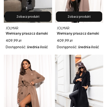
Zobacz produkt
Zobacz produkt
Producent
Producent
JOLMAR
JOLMAR
Wełniany płaszcz damski
Wełniany płaszcz damski
London – szeroki prążek,
London – szeroki prążek,
Cena
Cena
409,99 zł
409,99 zł
kolor czarny
kolor fango
Dostępność:
średnia ilość
Dostępność:
średnia ilość