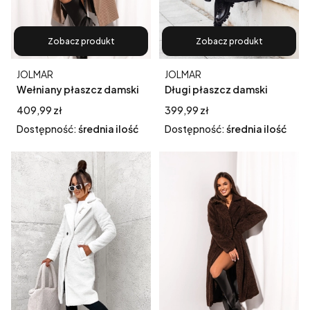
Zobacz produkt
Zobacz produkt
Producent
Producent
JOLMAR
JOLMAR
Wełniany płaszcz damski
Długi płaszcz damski
London – szeroki prążek,
zimowy Teddy kożuch
Cena
Cena
409,99 zł
399,99 zł
kolor cappucino
baranek czarny
Dostępność:
średnia ilość
Dostępność:
średnia ilość