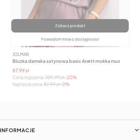
Zobacz produkt
Powiadom mnie o dostępności
Producent
JOLMAR
Bluzka damska satynowa basic Anett mokka mus
Cena promocyjna
87,99 zł
Cena regularna:
109,99 zł
-20%
Najniższa cena:
87,99 zł
-0%
Linki w stopce
INFORMACJE