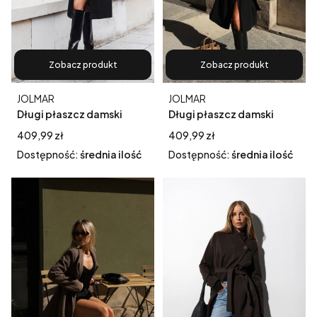
Zobacz produkt
Zobacz produkt
Producent
Producent
JOLMAR
JOLMAR
Długi płaszcz damski
Długi płaszcz damski
London wiązany w pasie
London II wiązany w pasie
Cena
Cena
409,99 zł
409,99 zł
czarny
czarny
Dostępność:
średnia ilość
Dostępność:
średnia ilość