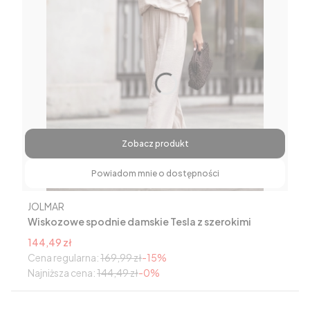
Zobacz produkt
Powiadom mnie o dostępności
Producent
JOLMAR
Wiskozowe spodnie damskie Tesla z szerokimi
nogawkami w kant beżowe
Cena promocyjna
144,49 zł
Cena regularna:
169,99 zł
-15%
Najniższa cena:
144,49 zł
-0%