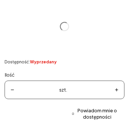
Wybierz wariant produktu:
Poszczególne warianty mogą różnić się ceną
*
Rozmiar
Wybierz
Dostępność:
Wyprzedany
Ilość
szt.
Powiadom mnie o
dostępności