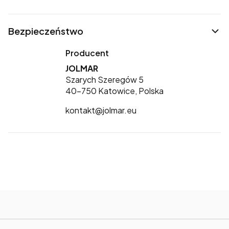
Bezpieczeństwo
Producent
JOLMAR
Szarych Szeregów 5
40-750 Katowice, Polska
kontakt@jolmar.eu
Linki w stopce