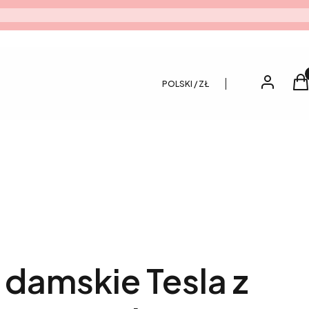
Pro
Zaloguj si
K
POLSKI / ZŁ
damskie Tesla z