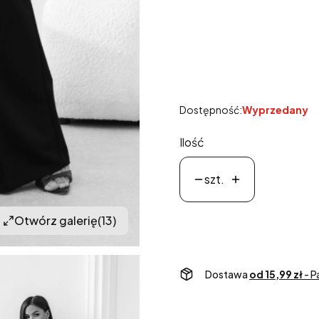
*
Rozmiar
Wybierz
Dostępność:
Wyprzedany
Ilość
szt.
Otwórz galerię
(13)
Dostawa
od 15,99 zł
- 