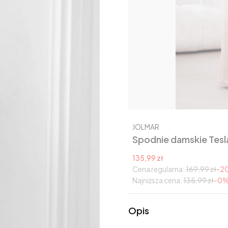
Producent
JOLMAR
Spodnie damskie Tesl
Cena promocyjna
135,99 zł
Cena regularna:
169,99 zł
-2
Najniższa cena:
135,99 zł
-0
Opis