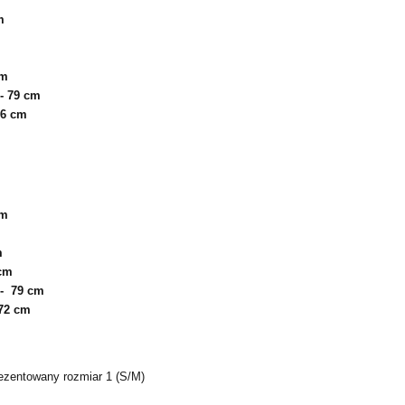
m
cm
- 79 cm
66 cm
cm
m
cm
- 79 cm
72 cm
ezentowany rozmiar 1 (S/M)