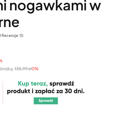
mi nogawkami w
rne
0 Recenzje: 0)
%
obniżką:
135,99 zł
0%
tu:
óżnić się ceną