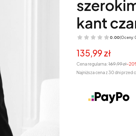
szeroki
kant cza
0.00
(Oceny: 
135,99 zł
Cena regularna:
169,99 zł
-20
Najniższa cena z 30 dni przed 
Wybierz wariant produk
Poszczególne warianty mogą r