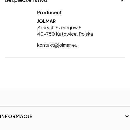
Producent
JOLMAR
Szarych Szeregów 5
40-750 Katowice, Polska
kontakt@jolmar.eu
Linki w stopce
INFORMACJE