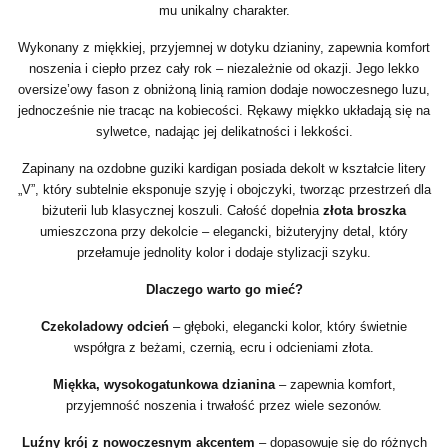
mu unikalny charakter.
Wykonany z miękkiej, przyjemnej w dotyku dzianiny, zapewnia komfort
noszenia i ciepło przez cały rok – niezależnie od okazji. Jego lekko
oversize’owy fason z obniżoną linią ramion dodaje nowoczesnego luzu,
jednocześnie nie tracąc na kobiecości. Rękawy miękko układają się na
sylwetce, nadając jej delikatności i lekkości.
Zapinany na ozdobne guziki kardigan posiada dekolt w kształcie litery
„V”, który subtelnie eksponuje szyję i obojczyki, tworząc przestrzeń dla
biżuterii lub klasycznej koszuli. Całość dopełnia
złota broszka
umieszczona przy dekolcie – elegancki, biżuteryjny detal, który
przełamuje jednolity kolor i dodaje stylizacji szyku.
Dlaczego warto go mieć?
Czekoladowy odcień
– głęboki, elegancki kolor, który świetnie
współgra z beżami, czernią, ecru i odcieniami złota.
Miękka, wysokogatunkowa dzianina
– zapewnia komfort,
przyjemność noszenia i trwałość przez wiele sezonów.
Luźny krój z nowoczesnym akcentem
– dopasowuje się do różnych