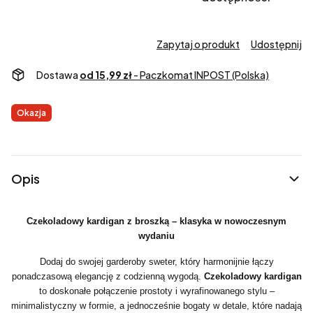
Zapytaj o produkt
Udostępnij
Dostawa
od 15,99 zł
- Paczkomat INPOST (Polska)
Etykiety
Okazja
Opis
Czekoladowy kardigan z broszką – klasyka w nowoczesnym
wydaniu
Dodaj do swojej garderoby sweter, który harmonijnie łączy
ponadczasową elegancję z codzienną wygodą.
Czekoladowy kardigan
to doskonałe połączenie prostoty i wyrafinowanego stylu –
minimalistyczny w formie, a jednocześnie bogaty w detale, które nadają