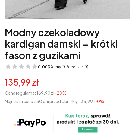
Modny czekoladowy
kardigan damski – krótki
fason z guzikami
0.00
(Oceny: 0 Recenzje: 0)
135,99 zł
Cena regularna:
169,99 zł
-20%
Najniższa cena z 30 dni przed obniżką:
135,99 zł
0%