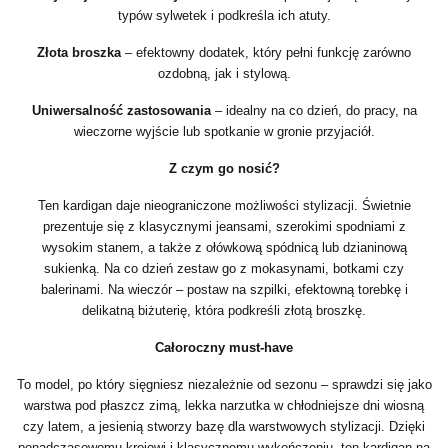
typów sylwetek i podkreśla ich atuty.
Złota broszka
– efektowny dodatek, który pełni funkcję zarówno
ozdobną, jak i stylową.
Uniwersalność zastosowania
– idealny na co dzień, do pracy, na
wieczorne wyjście lub spotkanie w gronie przyjaciół.
Z czym go nosić?
Ten kardigan daje nieograniczone możliwości stylizacji. Świetnie
prezentuje się z klasycznymi jeansami, szerokimi spodniami z
wysokim stanem, a także z ołówkową spódnicą lub dzianinową
sukienką. Na co dzień zestaw go z mokasynami, botkami czy
balerinami. Na wieczór – postaw na szpilki, efektowną torebkę i
delikatną biżuterię, która podkreśli złotą broszkę.
Całoroczny must-have
To model, po który sięgniesz niezależnie od sezonu – sprawdzi się jako
warstwa pod płaszcz zimą, lekka narzutka w chłodniejsze dni wiosną
czy latem, a jesienią stworzy bazę dla warstwowych stylizacji. Dzięki
ponadczasowemu krojowi i klasycznemu wykończeniu, ten kardigan na