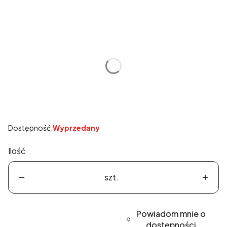
Wybierz wariant produktu:
Poszczególne warianty mogą różnić się ceną
*
Rozmiar
Wybierz
Dostępność:
Wyprzedany
Ilość
szt.
Powiadom mnie o
dostępności