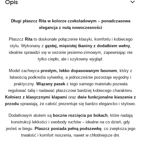
Opis
Długi płaszcz Rita w kolorze czekoladowym – ponadczasowa
elegancja z nutą nowoczesności
Płaszcz
Rita
to doskonałe połączenie klasyki, komfortu i kobiecego
stylu. Wykonany z
gęstej, mięsistej tkaniny z dodatkiem wełny
,
idealnie sprawdzi się w sezonie jesienno-zimowym, zapewniając nie
tylko ciepło, ale i szykowny wygląd.
Model zachwyca
prostym, lekko dopasowanym fasonem
, który z
łatwością podkreśla sylwetkę, a jednocześnie pozostaje wygodny i
praktyczny.
Wiązany pasek
z tego samego materiału pozwala
regulować talię i nadawać płaszczowi bardziej kobiecego charakteru.
Kołnierz z klasycznymi klapami
oraz
dwie funkcjonalne kieszenie z
przodu
sprawiają, że całość prezentuje się bardzo elegancko i stylowo.
Dodatkowym atutem są
boczne rozcięcia po bokach
, które nadają
konstrukcji lekkości i swobody ruchów – idealne na co dzień, gdy
jesteś w biegu.
Płaszcz posiada pełną podszewkę
, co zwiększa jego
trwałość i komfort noszenia, nawet w chłodniejsze dni.