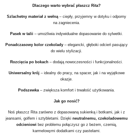
Dlaczego warto wybrać płaszcz Rita?
Szlachetny materiał z wełną
– ciepły, przyjemny w dotyku i odporny
na zagniecenia.
Pasek w talii
– umożliwia indywidualne dopasowanie do sylwetki.
Ponadczasowy kolor czekolady
– elegancki, głęboki odcień pasujący
do wielu stylizacji.
Rozcięcia po bokach
– dodają nowoczesności i funkcjonalności.
Uniwersalny krój
– idealny do pracy, na spacer, jak i na wyjątkowe
okazje.
Podszewka
– zwiększa komfort i trwałość użytkowania.
Jak go nosić?
Noś płaszcz Rita zarówno z dopasowaną sukienką i botkami, jak i z
jeansami, golfem i sztybletami. Dzięki
neutralnemu, czekoladowemu
odcieniowi
bez problemu połączysz go z beżem, czernią,
karmelowymi dodatkami czy pastelami.