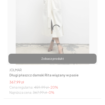
Zobacz produkt
Producent
JOLMAR
Długi płaszcz damski Rita wiązany w pasie
śmietankowy
Cena promocyjna
367,99 zł
Cena regularna:
459,99 zł
-20%
Najniższa cena:
367,99 zł
-0%