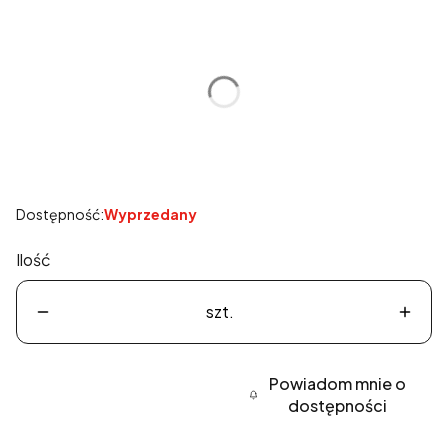
Wybierz wariant produktu:
Poszczególne warianty mogą różnić się ceną
*
Rozmiar
Wybierz
Dostępność:
Wyprzedany
Ilość
szt.
Powiadom mnie o
dostępności