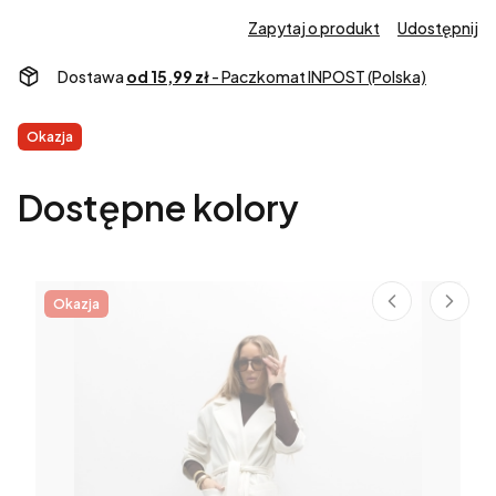
Zapytaj o produkt
Udostępnij
Dostawa
od 15,99 zł
- Paczkomat INPOST (Polska)
Etykiety
Okazja
Dostępne kolory
Okazja